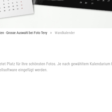
ten - Grosse Auswahl bei Foto Tevy
Wandkalender
bietet Platz für Ihre schönsten Fotos. Je nach gewähltem Kalendarium
ellsoftware eingefügt werden.