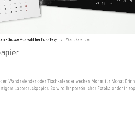
ten - Grosse Auswahl bei Foto Tevy
Wandkalender
apier
nder, Wandkalender oder Tischkalender wecken Monat für Monat Erinn
gem Laserdruckpapier. So wird Ihr persönlicher Fotokalender in top 