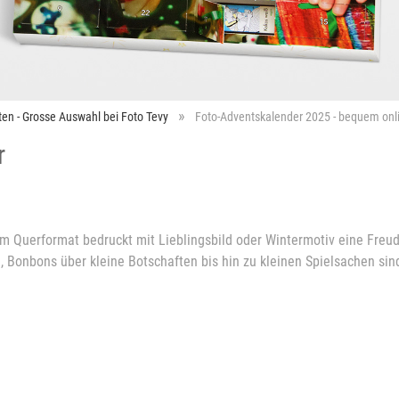
ten - Grosse Auswahl bei Foto Tevy
Foto-Adventskalender 2025 - bequem onli
r
im Querformat bedruckt mit Lieblingsbild oder Wintermotiv eine Freud
 Bonbons über kleine Botschaften bis hin zu kleinen Spielsachen sin