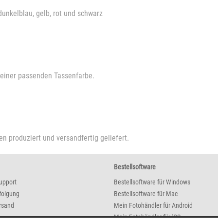
dunkelblau, gelb, rot und schwarz
t einer passenden Tassenfarbe.
en produziert und versandfertig geliefert.
Bestellsoftware
upport
Bestellsoftware für Windows
folgung
Bestellsoftware für Mac
rsand
Mein Fotohändler für Android
Mein Fotohändler für iOS