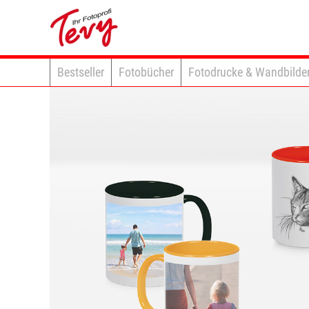
Bestseller
Fotobücher
Fotodrucke & Wandbilde