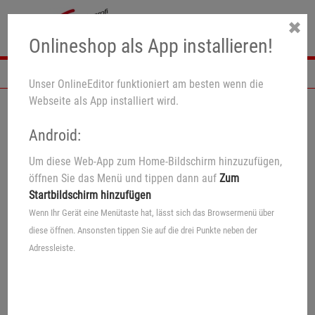
✖
Onlineshop als App installieren!
Navigation
Unser OnlineEditor funktioniert am besten wenn die
Webseite als App installiert wird.
Android:
Um diese Web-App zum Home-Bildschirm hinzuzufügen,
öffnen Sie das Menü und tippen dann auf
Zum
Startbildschirm hinzufügen
Wenn Ihr Gerät eine Menütaste hat, lässt sich das Browsermenü über
diese öffnen. Ansonsten tippen Sie auf die drei Punkte neben der
Adressleiste.