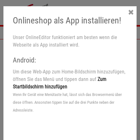
✖
Onlineshop als App installieren!
Navigation
Unser OnlineEditor funktioniert am besten wenn die
Webseite als App installiert wird.
Android:
Um diese Web-App zum Home-Bildschirm hinzuzufügen,
öffnen Sie das Menü und tippen dann auf
Zum
Startbildschirm hinzufügen
Wenn Ihr Gerät eine Menütaste hat, lässt sich das Browsermenü über
diese öffnen. Ansonsten tippen Sie auf die drei Punkte neben der
Adressleiste.