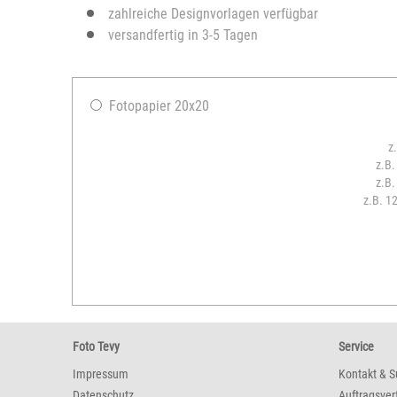
zahlreiche Designvorlagen verfügbar
versandfertig in 3-5 Tagen
Fotopapier 20x20
z
z.B.
z.B.
z.B. 1
Foto Tevy
Service
Impressum
Kontakt & S
Datenschutz
Auftragsver